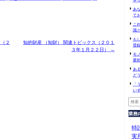
を
あ
て
こ
識
も
ス（２
知的財産 （知財） 関連トピックス（２０１
登
３年１月２２日）
→
モ
業
あ
ど
「
い
業務
特
実