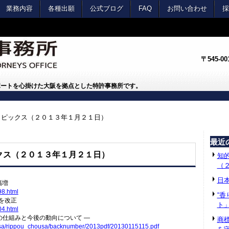
業務内容
各種出願
公式ブログ
FAQ
お問い合わせ
採
〒545-
ポートを心掛けた大阪を拠点とした特許事務所です。
トピックス（２０１３年１月２１日）
最近
ックス（２０１３年１月２１日）
知的
（
日
幅増
8.html
“
を改正
ト
4.html
の仕組みと今後の動向について ―
商
a/
rippou_chousa/backnumber/
2013pdf/20130115115.pdf