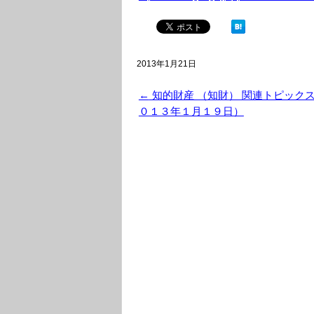
2013年1月21日
←
知的財産 （知財） 関連トピック
０１３年１月１９日）