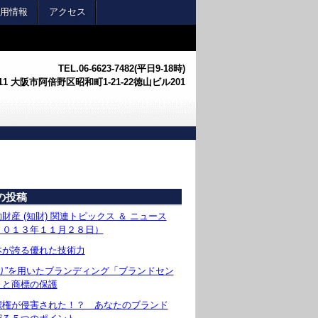
用情報
アクセス
TEL.
06-6623-7482(平日9-18時)
0011 大阪市阿倍野区昭和町1-21-22徳山ビル201
の投稿
財産 (知財) 関連トピックス ＆ ニュース
２０１３年１１月２８日）
本が誇る優れた技術力
香り”を用いたブランディング「ブランドセン
」と商標の保護
標権が侵害された！？ あなたのブランド