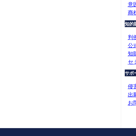
意
商
知的
判
公
知
セ
サポ
侵
出
お