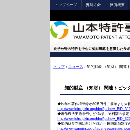
トップページ
弊所方針
弊所概要
化学分野の特許を中心に知財戦略を意識したサ
トップ
›
ニュース
›
知的財産 （知財） 関連
知的財産 （知財） 関連トピ
◆昨年の著作権登録が80数万件、前年より大
http://www.jetro-pkip.org/
html/ipshow_BID_319
◆著作権法実施条例など4法規、過料額の規定
http://www.jetro-pkip.org/
html/ipshow_BID_320
◆知的財産立国に向けた取組― 国際出願制度
http://www.sangiin.go.jp/
japanese/annai/chous