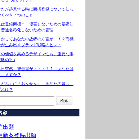
守る５つのポイント
なたが起業する時に商標登録について知っ
おくべき７つのこと
れは登録商標？ 侵害しないための基礎知
と普通名称化しないための管理
しかしてあなたの故郷の方言が…！？商標
録が生み出すブランド戦略のヒント
ノの価値を高めるデザイン性も、重要な事
戦略の1つ
る日突然、警告書が・・・！？ あなたは
うしますか？
うどん」に「おんせん」…あなたの県も、
ずれは？
内容
許出願
用新案登録出願