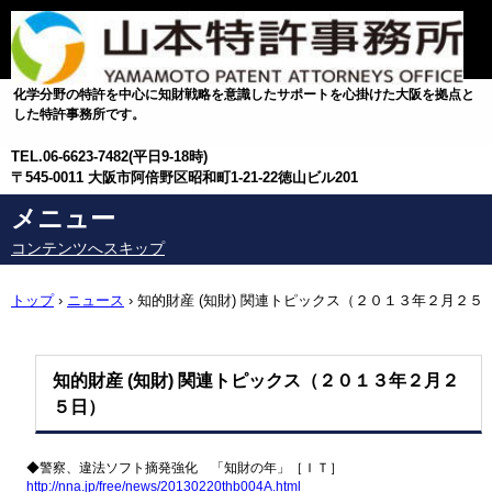
化学分野の特許を中心に知財戦略を意識したサポートを心掛けた大阪を拠点と
した特許事務所です。
TEL.
06-6623-7482(平日9-18時)
〒545-0011 大阪市阿倍野区昭和町1-21-22徳山ビル201
メニュー
コンテンツへスキップ
トップ
›
ニュース
›
知的財産 (知財) 関連トピックス（２０１３年２月２５
日）
知的財産 (知財) 関連トピックス（２０１３年２月２
５日）
◆警察、違法ソフト摘発強化 「知財の年」［ＩＴ］
http://nna.jp/free/news/
20130220thb004A.html