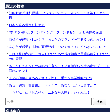
最近の投稿
知的財産 (知財) 関連トピックス ＆ ニュース（２０１３年１１月２８
日）
日本が誇る優れた技術力
“香り”を用いたブランディング「ブランドセント」と商標の保護
商標権が侵害された！？ あなたのブランドを守る５つのポイント
あなたが起業する時に商標登録について知っておくべき７つのこと
これは登録商標？ 侵害しないための基礎知識と普通名称化しないた
めの管理
もしかしてあなたの故郷の方言が…！？商標登録が生み出すブランド
戦略のヒント
モノの価値を高めるデザイン性も、重要な事業戦略の1つ
ある日突然、警告書が・・・！？ あなたはどうしますか？
「うどん」に「おんせん」…あなたの県も、いずれは？
業務内容