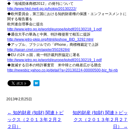
◆「地域団体商標2012」の発刊について
http://www.hkd.meti.go.jp/
hokip/20130222/
◆欧州委員会，第三国における知的財産権の保護・エンフォースメ
ントに
関する報告書を
欧州連合理事会に提出
http://www.jetro.go.jp/world/
europe/ip/pdf/20130218_1.pdf
◆通信大手の華為と中興、特許権侵害で相互に提訴
http://www.jetro-pkip.org/
html/ipshow_BID_3292.html
◆アップル、ブラジルでの「iPhone」商標権裁定で上訴
http://japan.cnet.com/apple/
35028284/
◆EU の24 ヵ国，統一特許裁判所協定に署名
http://www.jetro.go.jp/world/
europe/ip/pdf/20130219_1.pdf
◆激減する日本の特許審査官 米中韓との格差広がる懸念
http://newsbiz.yahoo.co.jp/
detail?a=20130224-00000500-biz_
fsi-nb
2013年2月25日
←
知的財産 (知財) 関連トピ
知的財産 (知財) 関連トピッ
ックス（２０１３年２月２
クス（２０１３年２月２７
２日）
日）
→