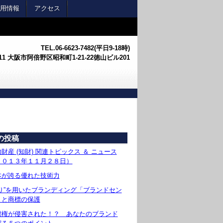
用情報
アクセス
TEL.
06-6623-7482(平日9-18時)
0011 大阪市阿倍野区昭和町1-21-22徳山ビル201
の投稿
財産 (知財) 関連トピックス ＆ ニュース
２０１３年１１月２８日）
本が誇る優れた技術力
香り”を用いたブランディング「ブランドセン
」と商標の保護
標権が侵害された！？ あなたのブランド