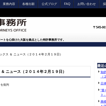
業務内容
各種出願
公式ブログ
FAQ
お問い合わせ
採
〒545-
ポートを心掛けた大阪を拠点とした特許事務所です。
ピックス ＆ ニュース（２０１４年２月１９日）
最近
ス ＆ ニュース（２０１４年２月１９日）
知的
（
日
針を批判
“
ト
商