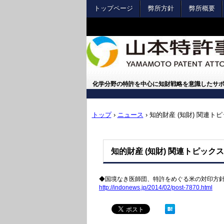
トップページ
弊所方針
弊所概要
化学分野の特許を中心に知財戦略を意識したサ
トップ
›
ニュース
›
知的財産 (知財) 関連ト
知的財産 (知財) 関連トピック
◆国境なき医師団、特許をめぐる米の対印方
http://indonews.jp/2014/02/post-7870.html