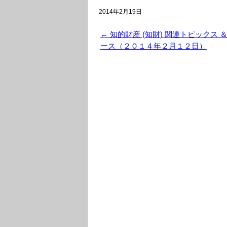
2014年2月19日
←
知的財産 (知財) 関連トピックス ＆
ース（２０１４年２月１２日）