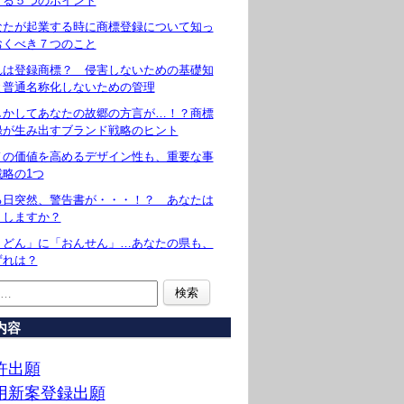
守る５つのポイント
なたが起業する時に商標登録について知っ
おくべき７つのこと
れは登録商標？ 侵害しないための基礎知
と普通名称化しないための管理
しかしてあなたの故郷の方言が…！？商標
録が生み出すブランド戦略のヒント
ノの価値を高めるデザイン性も、重要な事
戦略の1つ
る日突然、警告書が・・・！？ あなたは
うしますか？
うどん」に「おんせん」…あなたの県も、
ずれは？
内容
許出願
用新案登録出願