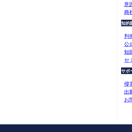
意
商
知的
判
公
知
セ
サポ
侵
出
お