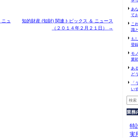
を
あ
て
 ニュ
知的財産 (知財) 関連トピックス ＆ ニュース
こ
（２０１４年２月２１日）
→
識
も
登
モ
業
あ
ど
「
い
業務
特
実