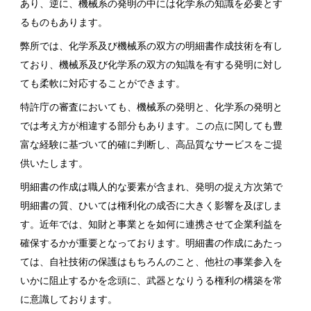
あり、逆に、機械系の発明の中には化学系の知識を必要とす
るものもあります。
弊所では、化学系及び機械系の双方の明細書作成技術を有し
ており、機械系及び化学系の双方の知識を有する発明に対し
ても柔軟に対応することができます。
特許庁の審査においても、機械系の発明と、化学系の発明と
では考え方が相違する部分もあります。この点に関しても豊
富な経験に基づいて的確に判断し、高品質なサービスをご提
供いたします。
明細書の作成は職人的な要素が含まれ、発明の捉え方次第で
明細書の質、ひいては権利化の成否に大きく影響を及ぼしま
す。近年では、知財と事業とを如何に連携させて企業利益を
確保するかが重要となっております。明細書の作成にあたっ
ては、自社技術の保護はもちろんのこと、他社の事業参入を
いかに阻止するかを念頭に、武器となりうる権利の構築を常
に意識しております。