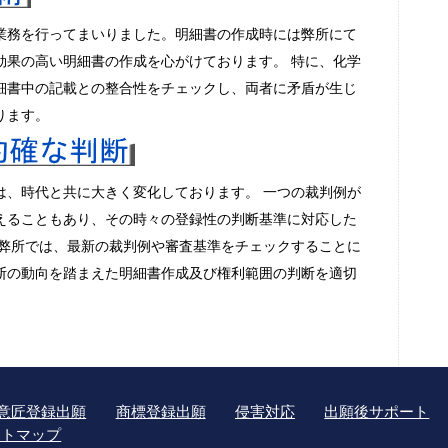
業務を行ってまいりました。明細書の作成時には弊所にて
効果の高い明細書の作成を心がけております。 特に、化学
細書中の記載との整合性をチェックし、両者に矛盾が生じ
ります。
は、時代と共に大きく変化しております。 一つの裁判例が
えることもあり、その時々の登録性の判断基準に対応した
弊所では、最新の裁判例や審査基準をチェックすることに
断の動向を踏まえた明細書作成及び権利範囲の判断を適切
意匠登録出願
商標登録出願
侵害対応
出願後サポート
イトマップ