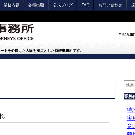
業務内容
各種出願
公式ブログ
FAQ
お問い合わせ
採
〒545-
ポートを心掛けた大阪を拠点とした特許事務所です。
業務
特
れ
実
意
商