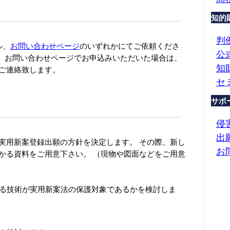
知的
判
ル、
お問い合わせページ
のいずれかにてご依頼くださ
公
ール、お問い合わせページでお申込みいただいた場合は、
知
ご連絡致します。
セ
サポ
侵
出
実用新案登録出願の方針を決定します。 その際、新し
お
かる資料をご用意下さい。 （現物や図面などをご用意
る技術が実用新案法の保護対象であるかを検討しま