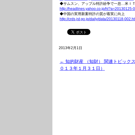
◆サムスン、アップル特許紛争で一息…米Ｉ
http://headlines.yahoo.co.jp/
hl?a=20130125-0
◆中国の実用新案特許の質が着実に向上
http://crds.jst.go.jp/daily/
data/20130118-002.ht
2013年2月1日
←
知的財産 （知財） 関連トピック
０１３年１月３１日）