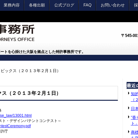
業務内容
各種出願
公式ブログ
FAQ
お問い合わせ
採
〒545-
ポートを心掛けた大阪を拠点とした特許事務所です。
トピックス（２０１３年２月１日）
最近
ックス（２０１３年２月１日）
知的
（
日
略
se_law/
13001.html
“
テスト・デザインパテントコンテスト～
ト
ntestCeremony.pdf
特許庁
商