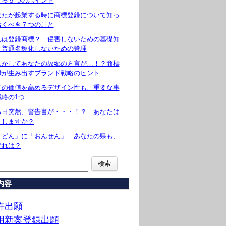
守る５つのポイント
なたが起業する時に商標登録について知っ
おくべき７つのこと
れは登録商標？ 侵害しないための基礎知
と普通名称化しないための管理
しかしてあなたの故郷の方言が…！？商標
録が生み出すブランド戦略のヒント
ノの価値を高めるデザイン性も、重要な事
戦略の1つ
る日突然、警告書が・・・！？ あなたは
うしますか？
うどん」に「おんせん」…あなたの県も、
ずれは？
内容
許出願
用新案登録出願