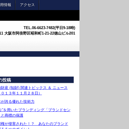
用情報
アクセス
TEL.
06-6623-7482(平日9-18時)
0011 大阪市阿倍野区昭和町1-21-22徳山ビル201
の投稿
財産 (知財) 関連トピックス ＆ ニュース
２０１３年１１月２８日）
本が誇る優れた技術力
香り”を用いたブランディング「ブランドセン
」と商標の保護
標権が侵害された！？ あなたのブランド