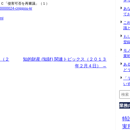
を
ＴＣ「侵害可否を再審
議」（１）
あ
0000024-cnippou-
kr
て
ml
こ
識
も
登
モ
業
ス（２
知的財産 (知財) 関連トピックス（２０１３
あ
年２月４日）
→
ど
「
い
業務
特
実