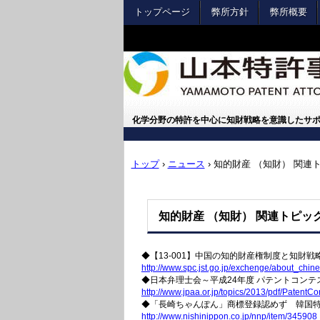
トップページ
弊所方針
弊所概要
化学分野の特許を中心に知財戦略を意識したサ
トップ
›
ニュース
›
知的財産 （知財） 関連
知的財産 （知財） 関連トピ
◆【13-001】中国の知的財産権制度と知財戦
http://www.spc.jst.go.jp/
exchenge/about_chine
◆日本弁理士会～平成24年度 パテントコン
http://www.jpaa.or.jp/topics/
2013/pdf/
PatentCo
◆「長崎ちゃんぽん」商標登録認めず 韓国
http://www.nishinippon.co.jp/
nnp/item/345908