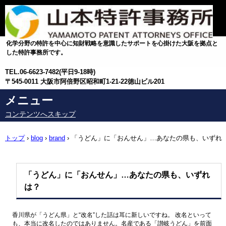
化学分野の特許を中心に知財戦略を意識したサポートを心掛けた大阪を拠点と
した特許事務所です。
TEL.
06-6623-7482(平日9-18時)
〒545-0011 大阪市阿倍野区昭和町1-21-22徳山ビル201
メニュー
コンテンツへスキップ
トップ
›
blog
›
brand
›
「うどん」に「おんせん」…あなたの県も、いずれ
は？
「うどん」に「おんせん」…あなたの県も、いずれ
は？
香川県が「うどん県」と“改名”した話は耳に新しいですね。 改名といって
も、本当に改名したのではありません。名産である「讃岐うどん」を前面