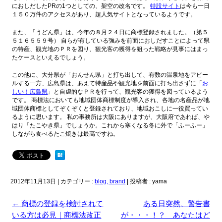
におしだしたPRの1つとしての、架空の改名です。
特設サイト
は今も一日
１５０万件のアクセスがあり、超人気サイトとなっているようです。
また、「うどん県」は、今年の８月２４日に商標登録されました。（第５
５１６５５９号） 自らが有している強みを前面におしだすことによって県
の特産、観光地のＰＲを図り、観光客の獲得を狙った戦略が見事にはまっ
たケースといえるでしょう。
この他に、大分県が「おんせん県」と打ち出して、有数の温泉地をアピー
ルする一方、広島県は、あえて特産品や観光地を前面に打ち出さずに「
お
しい！広島県
」と自虐的なＰＲを行って、観光客の獲得を図っているよう
です。 商標法においても地域団体商標制度が導入され、各地の名産品が地
域団体商標としてぞくぞくと登録されており、地域おこしに一役買ってい
るように思います。 私の事務所は大阪にありますが、大阪府であれば、や
はり「たこやき県」でしょうか。これから寒くなる冬に外で「ふーふー」
しながら食べるたこ焼きは最高ですね。
2012年11月13日
|
カテゴリー :
blog, brand
|
投稿者 : yama
←
商標の登録を検討されて
ある日突然、警告書
いる方は必見｜商標法改正
が・・・！？ あなたはど