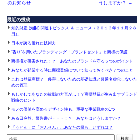
のお知らせ
うしますか？
→
最近の投稿
知的財産 (知財) 関連トピックス ＆ ニュース（２０１３年１１月２８
日）
日本が誇る優れた技術力
“香り”を用いたブランディング「ブランドセント」と商標の保護
商標権が侵害された！？ あなたのブランドを守る５つのポイント
あなたが起業する時に商標登録について知っておくべき７つのこと
これは登録商標？ 侵害しないための基礎知識と普通名称化しないた
めの管理
もしかしてあなたの故郷の方言が…！？商標登録が生み出すブランド
戦略のヒント
モノの価値を高めるデザイン性も、重要な事業戦略の1つ
ある日突然、警告書が・・・！？ あなたはどうしますか？
「うどん」に「おんせん」…あなたの県も、いずれは？