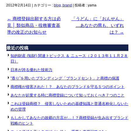
2012年2月14日
|
カテゴリー :
blog, brand
|
投稿者 : yama
←
商標登録出願する方は必
「うどん」に「おんせん」
見 │ 類似商品・役務審査基
…あなたの県も、いずれ
準の改正のお知らせ
は？
→
最近の投稿
知的財産 (知財) 関連トピックス ＆ ニュース（２０１３年１１月２８
日）
日本が誇る優れた技術力
“香り”を用いたブランディング「ブランドセント」と商標の保護
商標権が侵害された！？ あなたのブランドを守る５つのポイント
あなたが起業する時に商標登録について知っておくべき７つのこと
これは登録商標？ 侵害しないための基礎知識と普通名称化しないた
めの管理
もしかしてあなたの故郷の方言が…！？商標登録が生み出すブランド
戦略のヒント