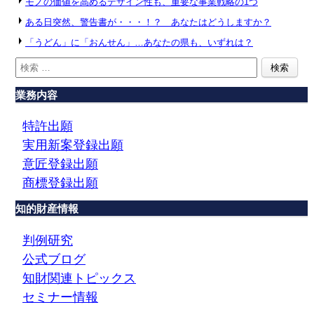
モノの価値を高めるデザイン性も、重要な事業戦略の1つ
ある日突然、警告書が・・・！？ あなたはどうしますか？
「うどん」に「おんせん」…あなたの県も、いずれは？
業務内容
特許出願
実用新案登録出願
意匠登録出願
商標登録出願
知的財産情報
判例研究
公式ブログ
知財関連トピックス
セミナー情報