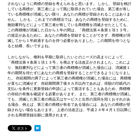
されないように商標の登録を考えられると思います。 しかし、登録を検討
している商標が、第三者によって既に取得されていた場合、第三者が有し
ている商標権が消滅しない限り、あなたの商標が登録されることはありま
せん。 しかも、これまでの商標法では、あなたの商標を登録するために、
無効審判などによって第三者が有している商標権を消滅させたとしても、
この商標権が消滅した日から１年の間は、「商標法第４条第１項１３号」
の規定があるために、あなたの商標を登録することができず、商標権が消
滅してから１年経過するのを待つ必要がありました。この期間を待つとな
ると結構、長いですよね。
しかしながら、権利を早期に取得したいとのニーズの高まりによって、
「商標法第４条第１項１３号」を廃止する法改正がされました。これによ
り、無効審判などによって第三者の商標権が消滅した場合には、消滅後１
年の期間を待たずにあなたの商標を登録することができるようになりまし
た。 存続期間の満了によって第三者の商標権が消滅した場合には、商標権
が直ちに消滅せず、存続期間満了後６カ月以内であれば、倍額の印紙代の
支払いを条件に更新登録の申請によって復活することもあるため、商標権
の存続の有無を確認する必要があります。 また、第三者の商標権が消滅し
ても、消滅した第三者の商品又はサービスと出所の混同を招くおそれがあ
る場合、例えば、第三者の商標が有名である場合には、あなたの商標が登
録されない場合もあります。 上述の法改正は、平成２４年４月１日以降に
される商標登録出願に適用されます。