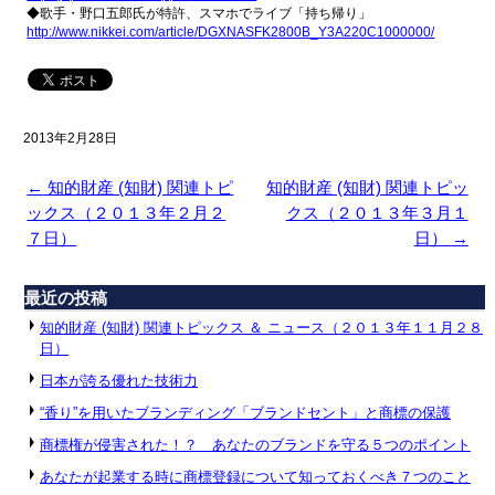
◆歌手・野口五郎氏が特許、スマホでライブ「持ち帰り」
http://www.nikkei.com/article/
DGXNASFK2800B_Y3A220C1000000/
2013年2月28日
←
知的財産 (知財) 関連トピ
知的財産 (知財) 関連トピッ
ックス（２０１３年２月２
クス（２０１３年３月１
７日）
日）
→
最近の投稿
知的財産 (知財) 関連トピックス ＆ ニュース（２０１３年１１月２８
日）
日本が誇る優れた技術力
“香り”を用いたブランディング「ブランドセント」と商標の保護
商標権が侵害された！？ あなたのブランドを守る５つのポイント
あなたが起業する時に商標登録について知っておくべき７つのこと