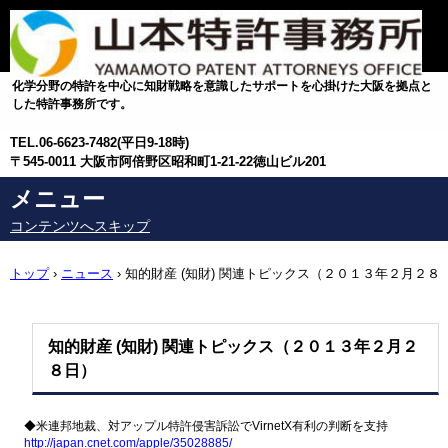
化学分野の特許を中心に知財戦略を意識したサポートを心掛けた大阪を拠点と
した特許事務所です。
TEL.
06-6623-7482(平日9-18時)
〒545-0011 大阪市阿倍野区昭和町1-21-22徳山ビル201
メニュー
コンテンツへスキップ
トップ
›
ニュース
›
知的財産 (知財) 関連トピックス（２０１３年２月２８
日）
知的財産 (知財) 関連トピックス（２０１３年２月２
８日）
◆米連邦地裁、対アップル特許侵害訴訟でVirnetX有利の判
断を支持
http://japan.cnet.com/apple/
35028885/