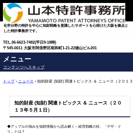
化学分野の特許を中心に知財戦略を意識したサポートを心掛けた大阪を拠点と
した特許事務所です。
TEL.
06-6623-7482(平日9-18時)
〒545-0011 大阪市阿倍野区昭和町1-21-22徳山ビル201
メニュー
コンテンツへスキップ
トップ
›
ニュース
›
知的財産 (知財) 関連トピックス ＆ ニュース（２０１３
年５月１日）
知的財産 (知財) 関連トピックス ＆ ニュース（２０
１３年５月１日）
◆アップルの強みを知財情報から読み解く～経営戦略の柱、「デザ・ド
リ」とは？