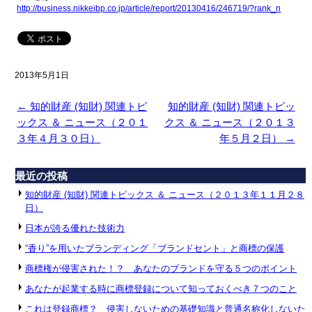
http://business.nikkeibp.co.jp/article/report/20130416/246719/?rank_n
2013年5月1日
←
知的財産 (知財) 関連トピ
知的財産 (知財) 関連トピッ
ックス ＆ ニュース（２０１
クス ＆ ニュース（２０１３
３年４月３０日）
年５月２日）
→
最近の投稿
知的財産 (知財) 関連トピックス ＆ ニュース（２０１３年１１月２８
日）
日本が誇る優れた技術力
“香り”を用いたブランディング「ブランドセント」と商標の保護
商標権が侵害された！？ あなたのブランドを守る５つのポイント
あなたが起業する時に商標登録について知っておくべき７つのこと
これは登録商標？ 侵害しないための基礎知識と普通名称化しないた