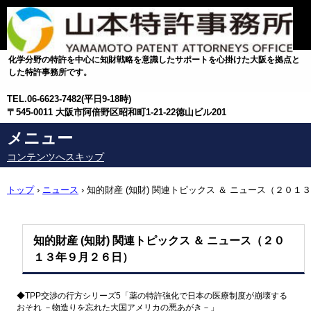
化学分野の特許を中心に知財戦略を意識したサポートを心掛けた大阪を拠点と
した特許事務所です。
TEL.
06-6623-7482(平日9-18時)
〒545-0011 大阪市阿倍野区昭和町1-21-22徳山ビル201
メニュー
コンテンツへスキップ
トップ
›
ニュース
›
知的財産 (知財) 関連トピックス ＆ ニュース（２０１３
年９月２６日）
知的財産 (知財) 関連トピックス ＆ ニュース（２０
１３年９月２６日）
◆TPP交渉の行方シリーズ5「薬の特許強化で日本の医療制度が
崩壊する
おそれ －物造りを忘れた大国アメリカの悪あがき－」