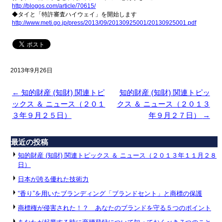
http://blogos.com/article/
70615/
◆タイと「特許審査ハイウェイ」を開始します
http://www.meti.go.jp/press/
2013/09/20130925001/
20130925001.pdf
2013年9月26日
←
知的財産 (知財) 関連トピ
知的財産 (知財) 関連トピッ
ックス ＆ ニュース（２０１
クス ＆ ニュース（２０１３
３年９月２５日）
年９月２７日）
→
最近の投稿
知的財産 (知財) 関連トピックス ＆ ニュース（２０１３年１１月２８
日）
日本が誇る優れた技術力
“香り”を用いたブランディング「ブランドセント」と商標の保護
商標権が侵害された！？ あなたのブランドを守る５つのポイント