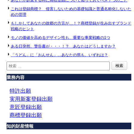
あなたが起業する時に商標登録について知っておくべき７つのこと
これは登録商標？ 侵害しないための基礎知識と普通名称化しないた
めの管理
もしかしてあなたの故郷の方言が…！？商標登録が生み出すブランド
戦略のヒント
モノの価値を高めるデザイン性も、重要な事業戦略の1つ
ある日突然、警告書が・・・！？ あなたはどうしますか？
「うどん」に「おんせん」…あなたの県も、いずれは？
業務内容
特許出願
実用新案登録出願
意匠登録出願
商標登録出願
知的財産情報