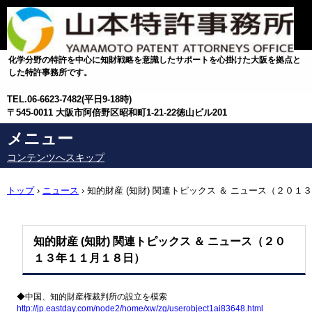
化学分野の特許を中心に知財戦略を意識したサポートを心掛けた大阪を拠点と
した特許事務所です。
TEL.
06-6623-7482(平日9-18時)
〒545-0011 大阪市阿倍野区昭和町1-21-22徳山ビル201
メニュー
コンテンツへスキップ
トップ
›
ニュース
›
知的財産 (知財) 関連トピックス ＆ ニュース（２０１３
年１１月１８日）
知的財産 (知財) 関連トピックス ＆ ニュース（２０
１３年１１月１８日）
◆中国、知的財産権裁判所の設立を模索
http://jp.eastday.com/node2/
home/xw/zg/
userobject1ai83648.html