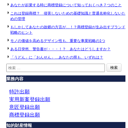
あなたが起業する時に商標登録について知っておくべき７つのこと
これは登録商標？ 侵害しないための基礎知識と普通名称化しないた
めの管理
もしかしてあなたの故郷の方言が…！？商標登録が生み出すブランド
戦略のヒント
モノの価値を高めるデザイン性も、重要な事業戦略の1つ
ある日突然、警告書が・・・！？ あなたはどうしますか？
「うどん」に「おんせん」…あなたの県も、いずれは？
業務内容
特許出願
実用新案登録出願
意匠登録出願
商標登録出願
知的財産情報