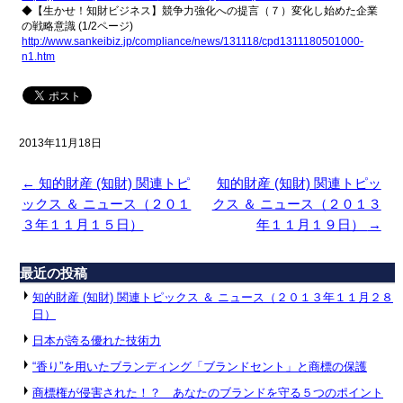
◆【生かせ！知財ビジネス】競争力強化への提言（７）変化し始め
た企業
の戦略意識 (1/2ページ)
http://www.sankeibiz.jp/
compliance/news/131118/
cpd1311180501000-
n1.htm
2013年11月18日
←
知的財産 (知財) 関連トピ
知的財産 (知財) 関連トピッ
ックス ＆ ニュース（２０１
クス ＆ ニュース（２０１３
３年１１月１５日）
年１１月１９日）
→
最近の投稿
知的財産 (知財) 関連トピックス ＆ ニュース（２０１３年１１月２８
日）
日本が誇る優れた技術力
“香り”を用いたブランディング「ブランドセント」と商標の保護
商標権が侵害された！？ あなたのブランドを守る５つのポイント