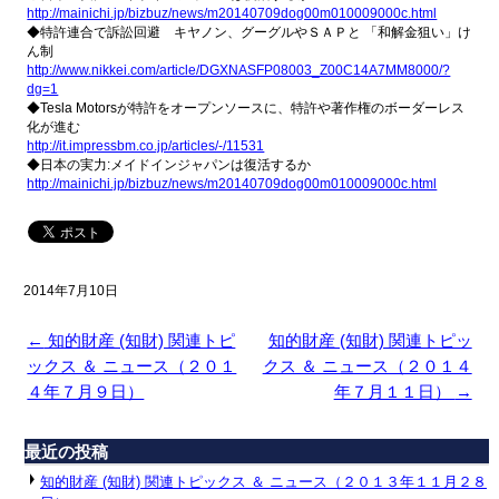
http://mainichi.jp/bizbuz/news/m20140709dog00m010009000c.html
◆特許連合で訴訟回避 キヤノン、グーグルやＳＡＰと 「和解金狙い」け
ん制
http://www.nikkei.com/article/DGXNASFP08003_Z00C14A7MM8000/?
dg=1
◆Tesla Motorsが特許をオープンソースに、特許や著作権のボーダーレス
化が進む
http://it.impressbm.co.jp/articles/-/11531
◆日本の実力:メイドインジャパンは復活するか
http://mainichi.jp/bizbuz/news/m20140709dog00m010009000c.html
2014年7月10日
←
知的財産 (知財) 関連トピ
知的財産 (知財) 関連トピッ
ックス ＆ ニュース（２０１
クス ＆ ニュース（２０１４
４年７月９日）
年７月１１日）
→
最近の投稿
知的財産 (知財) 関連トピックス ＆ ニュース（２０１３年１１月２８