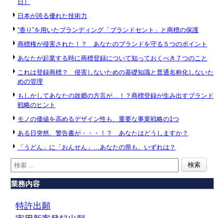
日）
日本が誇る優れた技術力
“香り”を用いたブランディング「ブランドセント」と商標の保護
商標権が侵害された！？ あなたのブランドを守る５つのポイント
あなたが起業する時に商標登録について知っておくべき７つのこと
これは登録商標？ 侵害しないための基礎知識と普通名称化しないた
めの管理
もしかしてあなたの故郷の方言が…！？商標登録が生み出すブランド
戦略のヒント
モノの価値を高めるデザイン性も、重要な事業戦略の1つ
ある日突然、警告書が・・・！？ あなたはどうしますか？
「うどん」に「おんせん」…あなたの県も、いずれは？
業務内容
特許出願