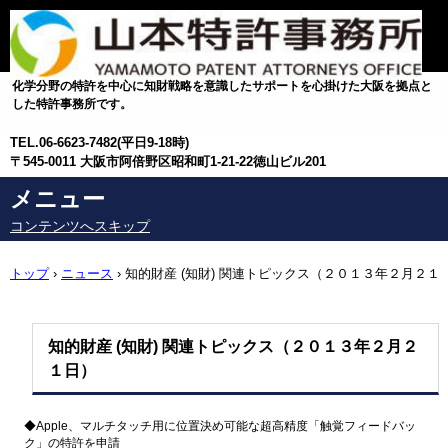
化学分野の特許を中心に知財戦略を意識したサポートを心掛けた大阪を拠点と
した特許事務所です。
TEL.
06-6623-7482(平日9-18時)
〒545-0011 大阪市阿倍野区昭和町1-21-22徳山ビル201
メニュー
コンテンツへスキップ
トップ
›
ニュース
›
知的財産 (知財) 関連トピックス（２０１３年２月２１
日）
知的財産 (知財) 関連トピックス（２０１３年２月２
１日）
◆Apple、マルチタッチ用に位置決め可能な超高精度「触覚フ
ィードバッ
ク」の特許を申請