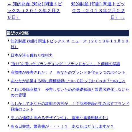
←
知的財産 (知財) 関連トピ
知的財産 (知財) 関連トピッ
ックス（２０１３年２月２
クス（２０１３年２月２２
０日）
日）
→
最近の投稿
知的財産 (知財) 関連トピックス ＆ ニュース（２０１３年１１月２８
日）
日本が誇る優れた技術力
“香り”を用いたブランディング「ブランドセント」と商標の保護
商標権が侵害された！？ あなたのブランドを守る５つのポイント
あなたが起業する時に商標登録について知っておくべき７つのこと
これは登録商標？ 侵害しないための基礎知識と普通名称化しないた
めの管理
もしかしてあなたの故郷の方言が…！？商標登録が生み出すブランド
戦略のヒント
モノの価値を高めるデザイン性も、重要な事業戦略の1つ
ある日突然、警告書が・・・！？ あなたはどうしますか？