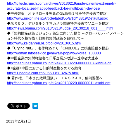
http://jp.techcrunch.com/
archives/
20130219apple-patents-extremely
-
accurate-localized-haptic-fee
dback-for-multitouch-devices/
◆中外製薬 オキサロール軟膏のGE販売３社を特許侵害で提訴
http://www.mixonline.jp/
Article/tabid/55/artid/43819/
Default.aspx
◆米ＲＥＤ、デジタルシネマカメラ関連特許侵害でソニーを提訴
http://news.braina.com/2013/
0218/
judge_20130218_001____.html
◆「知的財産政策ビジョン」策定に向けた提言 ～グローバル・イノベーシ
ョン時代を勝ち抜く戦略的知財政策を目指して～
http://www.keidanren.or.jp/
policy/2013/015.html
◆「Crying Nut」、著作権めぐり「CNBLUE」に損害賠償を提起
http://woman.infoseek.co.jp/
news/k-pop/wowkorea_108803
◆中国企業の知財権侵害で日系企業が敗訴―遼寧省大連市
http://headlines.yahoo.co.jp/
hl?a=20130220-00000007-xinhua-c
n
◆<企画>中国における知的財産権をめぐる動向
http://j1.people.com.cn/
206603/8132675.html
◆.著作権、日本まだ敗戦国扱い ＪＡＳＲＡＣ、解消要望へ
http://headlines.yahoo.co.jp/
hl?a=20130220-00000011-asahi-en
t
2013年2月21日