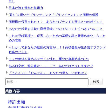
日）
日本が誇る優れた技術力
“香り”を用いたブランディング「ブランドセント」と商標の保護
商標権が侵害された！？ あなたのブランドを守る５つのポイント
あなたが起業する時に商標登録について知っておくべき７つのこと
これは登録商標？ 侵害しないための基礎知識と普通名称化しないた
めの管理
もしかしてあなたの故郷の方言が…！？商標登録が生み出すブランド
戦略のヒント
モノの価値を高めるデザイン性も、重要な事業戦略の1つ
ある日突然、警告書が・・・！？ あなたはどうしますか？
「うどん」に「おんせん」…あなたの県も、いずれは？
業務内容
特許出願