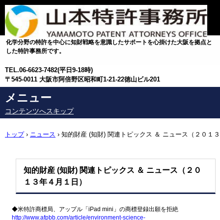
化学分野の特許を中心に知財戦略を意識したサポートを心掛けた大阪を拠点と
した特許事務所です。
TEL.
06-6623-7482(平日9-18時)
〒545-0011 大阪市阿倍野区昭和町1-21-22徳山ビル201
メニュー
コンテンツへスキップ
トップ
›
ニュース
›
知的財産 (知財) 関連トピックス ＆ ニュース（２０１３
年４月１日）
知的財産 (知財) 関連トピックス ＆ ニュース（２０
１３年４月１日）
◆米特許商標局、アップル「iPad mini」の商標登録出願を拒絶
http://www.afpbb.com/article/environment-science-