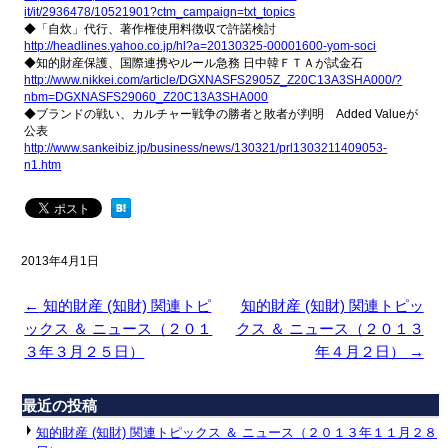
it/it/2936478/10521901?ctm_campaign=txt_topics
◆「自炊」代行、著作権使用料徴収で許諾検討
http://headlines.yahoo.co.jp/hl?a=20130325-00001600-yom-soci
◆知的財産保護、国際連携やルール急務 日中韓ＦＴＡが試金石
http://www.nikkei.com/article/DGXNASFS2905Z_Z20C13A3SHA000/?
nbm=DGXNASFS29060_Z20C13A3SHA000
◆ブランドの戦い、カルチャー戦争の勝者と敗者が判明 Added Valueが
公表
http://www.sankeibiz.jp/business/news/130321/prl1303211409053-
n1.htm
2013年4月1日
←
知的財産 (知財) 関連トピ
知的財産 (知財) 関連トピッ
ックス ＆ ニュース（２０１
クス ＆ ニュース（２０１３
３年３月２５日）
年４月２日）
→
最近の投稿
知的財産 (知財) 関連トピックス ＆ ニュース（２０１３年１１月２８