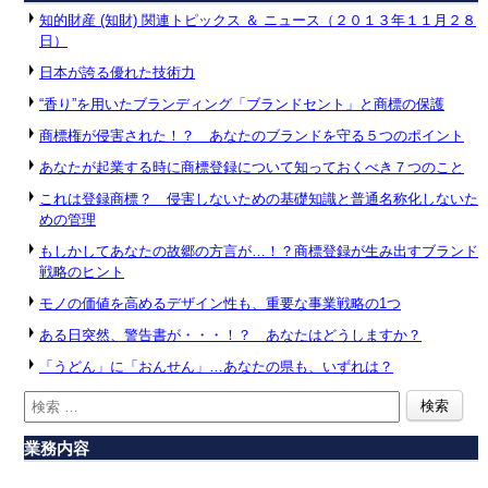
知的財産 (知財) 関連トピックス ＆ ニュース（２０１３年１１月２８
日）
日本が誇る優れた技術力
“香り”を用いたブランディング「ブランドセント」と商標の保護
商標権が侵害された！？ あなたのブランドを守る５つのポイント
あなたが起業する時に商標登録について知っておくべき７つのこと
これは登録商標？ 侵害しないための基礎知識と普通名称化しないた
めの管理
もしかしてあなたの故郷の方言が…！？商標登録が生み出すブランド
戦略のヒント
モノの価値を高めるデザイン性も、重要な事業戦略の1つ
ある日突然、警告書が・・・！？ あなたはどうしますか？
「うどん」に「おんせん」…あなたの県も、いずれは？
業務内容