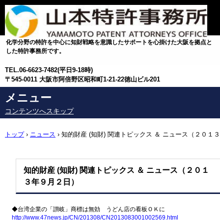
化学分野の特許を中心に知財戦略を意識したサポートを心掛けた大阪を拠点と
した特許事務所です。
TEL.
06-6623-7482(平日9-18時)
〒545-0011 大阪市阿倍野区昭和町1-21-22徳山ビル201
メニュー
コンテンツへスキップ
トップ
›
ニュース
›
知的財産 (知財) 関連トピックス ＆ ニュース（２０１３
年９月２日）
知的財産 (知財) 関連トピックス ＆ ニュース（２０１
３年９月２日）
◆台湾企業の「讃岐」商標は無効 うどん店の看板ＯＫに
http://www.47news.jp/CN/201308/CN2013083001002569.html