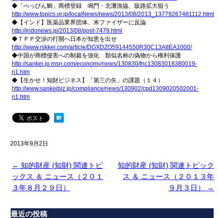
◆「べっぴん鯛」商標登録 鳴門・北灘漁協、販路拡大狙う
http://www.topics.or.jp/localNews/news/2013/08/2013_13779267481112.html
◆【インド】医薬品業界団体、米ファイザーに反論
http://indonews.jp/2013/08/post-7479.html
◆ＴＰＰ交渉の打開へ日本が知恵を出せ
http://www.nikkei.com/article/DGXDZO59144550R30C13A8EA1000/
◆中国が商標侵害への制裁を強化 類似名称の偽物から権利保護
http://sankei.jp.msn.com/economy/news/130830/fnc13083018380019-
n1.htm
◆【生かせ！知財ビジネス】「第三の矢」の課題（１４）
http://www.sankeibiz.jp/compliance/news/130902/cpd1309020502001-
n1.htm
2013年9月2日
←
知的財産 (知財) 関連トピ
知的財産 (知財) 関連トピック
ックス ＆ ニュース（２０１
ス ＆ ニュース（２０１３年
３年８月２９日）
９月３日）
→
最近の投稿