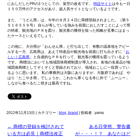
におしだしたPRの1つとしての、架空の改名です。
特設サイト
は今も一日
１５０万件のアクセスがあり、超人気サイトとなっているようです。
また、「うどん県」は、今年の８月２４日に商標登録されました。（第５
５１６５５９号） 自らが有している強みを前面におしだすことによって県
の特産、観光地のＰＲを図り、観光客の獲得を狙った戦略が見事にはまっ
たケースといえるでしょう。
この他に、大分県が「おんせん県」と打ち出して、有数の温泉地をアピー
ルする一方、広島県は、あえて特産品や観光地を前面に打ち出さずに「
お
しい！広島県
」と自虐的なＰＲを行って、観光客の獲得を図っているよう
です。 商標法においても地域団体商標制度が導入され、各地の名産品が地
域団体商標としてぞくぞくと登録されており、地域おこしに一役買ってい
るように思います。 私の事務所は大阪にありますが、大阪府であれば、や
はり「たこやき県」でしょうか。これから寒くなる冬に外で「ふーふー」
しながら食べるたこ焼きは最高ですね。
2012年11月13日
|
カテゴリー :
blog, brand
|
投稿者 : yama
←
商標の登録を検討されて
ある日突然、警告書
いる方は必見｜商標法改正
が・・・！？ あなたはど