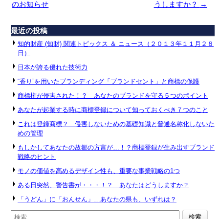
のお知らせ
うしますか？
→
最近の投稿
知的財産 (知財) 関連トピックス ＆ ニュース（２０１３年１１月２８
日）
日本が誇る優れた技術力
“香り”を用いたブランディング「ブランドセント」と商標の保護
商標権が侵害された！？ あなたのブランドを守る５つのポイント
あなたが起業する時に商標登録について知っておくべき７つのこと
これは登録商標？ 侵害しないための基礎知識と普通名称化しないた
めの管理
もしかしてあなたの故郷の方言が…！？商標登録が生み出すブランド
戦略のヒント
モノの価値を高めるデザイン性も、重要な事業戦略の1つ
ある日突然、警告書が・・・！？ あなたはどうしますか？
「うどん」に「おんせん」…あなたの県も、いずれは？