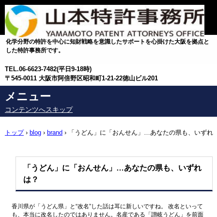
化学分野の特許を中心に知財戦略を意識したサポートを心掛けた大阪を拠点と
した特許事務所です。
TEL.
06-6623-7482(平日9-18時)
〒545-0011 大阪市阿倍野区昭和町1-21-22徳山ビル201
メニュー
コンテンツへスキップ
トップ
›
blog
›
brand
›
「うどん」に「おんせん」…あなたの県も、いずれ
は？
「うどん」に「おんせん」…あなたの県も、いずれ
は？
香川県が「うどん県」と“改名”した話は耳に新しいですね。 改名といって
も、本当に改名したのではありません。名産である「讃岐うどん」を前面