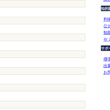
知的
判
公
知
セ
サポ
侵
出
お