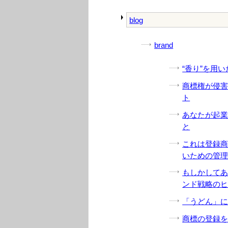
blog
brand
“香り”を用
商標権が侵
ト
あなたが起
と
これは登録
いための管
もしかして
ンド戦略の
「うどん」
商標の登録