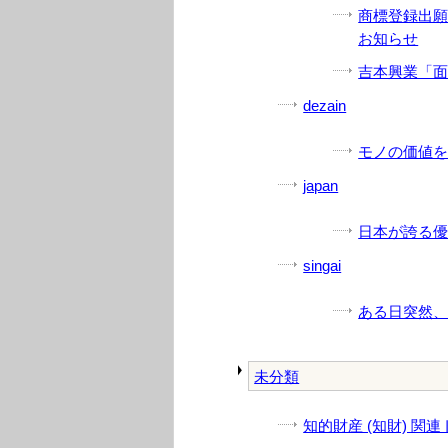
商標登録出願
お知らせ
吉本興業「
dezain
モノの価値を
japan
日本が誇る
singai
ある日突然
未分類
知的財産 (知財) 