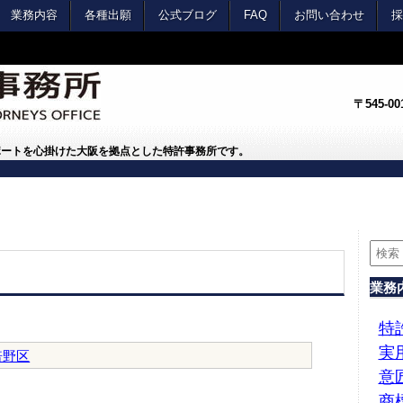
業務内容
各種出願
公式ブログ
FAQ
お問い合わせ
採
〒545-
ポートを心掛けた大阪を拠点とした特許事務所です。
業務
特
実
倍野区
意
商