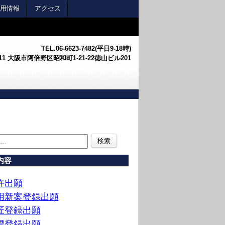
用情報
アクセス
TEL.
06-6623-7482(平日9-18時)
0011 大阪市阿倍野区昭和町1-21-22徳山ビル201
内容
許出願
用新案登録出願
匠登録出願
標登録出願