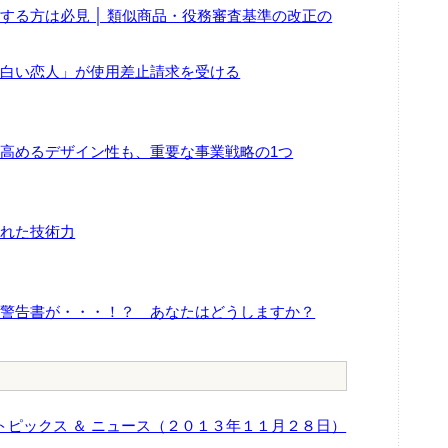
する方は必見 │ 類似商品・役務審査基準の改正の
面白い恋人」が使用差止請求を受ける
高めるデザイン性も、重要な事業戦略の1つ
優れた技術力
、警告書が・・・！？ あなたはどうしますか？
関連トピックス ＆ ニュース（２０１３年１１月２８日）