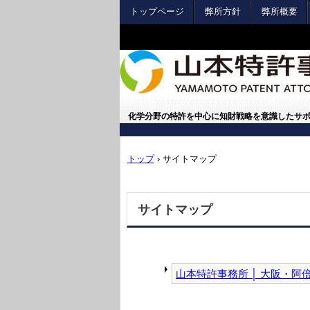
トップページ
弊所方針
弊所概要
化学分野の特許を中心に知財戦略を意識したサ
トップ
›
サイトマップ
サイトマップ
山本特許事務所 │ 大阪・阿