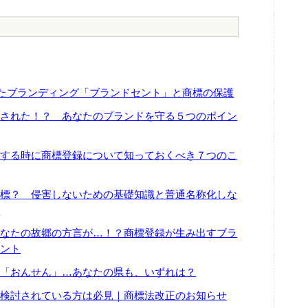
いたブランディング「ブランドセント」と商標の保護
害された！？ あなたのブランドを守る５つのポイン
業する時に商標登録について知っておくべき７つのこ
商標？ 侵害しないための基礎知識と普通名称化しな
理
あなたの故郷の方言が…！？商標登録が生み出すブラ
ヒント
に「おんせん」…あなたの県も、いずれは？
を検討されている方は必見｜商標法改正のお知らせ